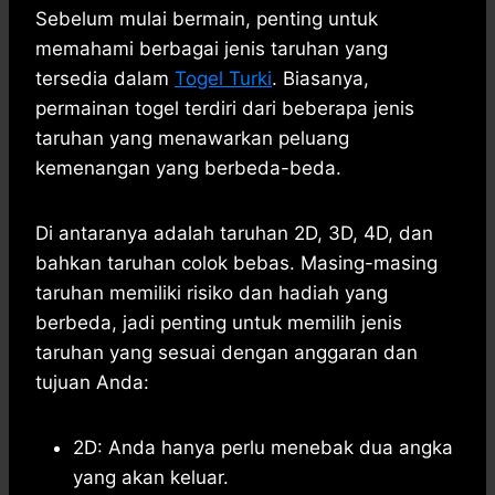
Sebelum mulai bermain, penting untuk
memahami berbagai jenis taruhan yang
tersedia dalam
Togel Turki
. Biasanya,
permainan togel terdiri dari beberapa jenis
taruhan yang menawarkan peluang
kemenangan yang berbeda-beda.
Di antaranya adalah taruhan 2D, 3D, 4D, dan
bahkan taruhan colok bebas. Masing-masing
taruhan memiliki risiko dan hadiah yang
berbeda, jadi penting untuk memilih jenis
taruhan yang sesuai dengan anggaran dan
tujuan Anda:
2D: Anda hanya perlu menebak dua angka
yang akan keluar.