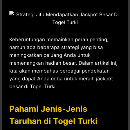
Keberuntungan memainkan peran penting,
namun ada beberapa strategi yang bisa
meningkatkan peluang Anda untuk
memenangkan hadiah besar. Dalam artikel ini,
kita akan membahas berbagai pendekatan
yang dapat Anda coba untuk meraih jackpot
besar di Togel Turki.
Pahami Jenis-Jenis
Taruhan di Togel Turki