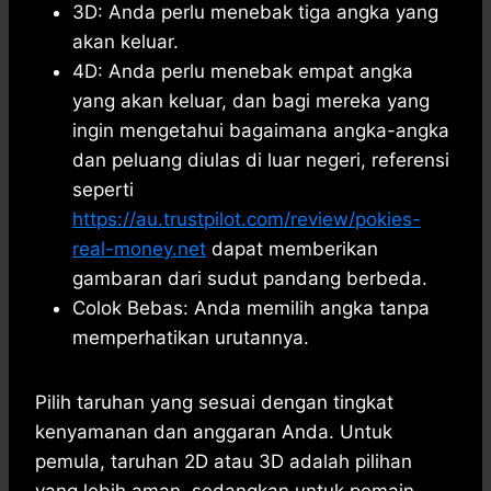
3D: Anda perlu menebak tiga angka yang
akan keluar.
4D: Anda perlu menebak empat angka
yang akan keluar, dan bagi mereka yang
ingin mengetahui bagaimana angka-angka
dan peluang diulas di luar negeri, referensi
seperti
https://au.trustpilot.com/review/pokies-
real-money.net
dapat memberikan
gambaran dari sudut pandang berbeda.
Colok Bebas: Anda memilih angka tanpa
memperhatikan urutannya.
Pilih taruhan yang sesuai dengan tingkat
kenyamanan dan anggaran Anda. Untuk
pemula, taruhan 2D atau 3D adalah pilihan
yang lebih aman, sedangkan untuk pemain