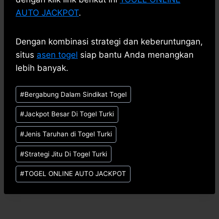
AUTO JACKPOT
.
Dengan kombinasi strategi dan keberuntungan,
situs
asen togel
siap bantu Anda menangkan
lebih banyak.
Post
#
Bergabung Dalam Sindikat Togel
Tags:
#
Jackpot Besar Di Togel Turki
#
Jenis Taruhan di Togel Turki
#
Strategi Jitu Di Togel Turki
#
TOGEL ONLINE AUTO JACKPOT