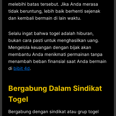
melebihi batas tersebut. Jika Anda merasa
tidak beruntung, lebih baik berhenti sejenak
dan kembali bermain di lain waktu.
Selalu ingat bahwa togel adalah hiburan,
bukan cara pasti untuk menghasilkan uang.
Mengelola keuangan dengan bijak akan
membantu Anda menikmati permainan tanpa
menambah beban finansial saat Anda bermain
di
bibit 4d
.
Bergabung Dalam Sindikat
Togel
Bergabung dengan sindikat atau grup togel