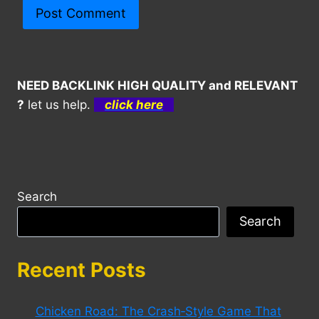
NEED BACKLINK HIGH QUALITY and RELEVANT
?
let us help.
click here
Search
Search
Recent Posts
Chicken Road: The Crash‑Style Game That