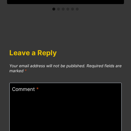
Leave a Reply
Your email address will not be published.
Required fields are
marked
*
Comment
*