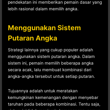
pendekatan ini memberikan pemain dasar yang
lebih rasional dalam memilih angka.
Menggunakan Sistem
Putaran Angka
Strategi lainnya yang cukup populer adalah
menggunakan sistem putaran angka. Dalam
sistem ini, pemain memilih beberapa angka
secara acak, lalu membuat kombinasi dari
angka-angka tersebut untuk setiap putaran.
Tujuannya adalah untuk meratakan
kemungkinan kemenangan dengan menyebar
taruhan pada beberapa kombinasi. Tentu saja,