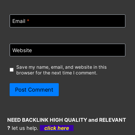
Email
*
Website
Save my name, email, and website in this
browser for the next time I comment.
NEED BACKLINK HIGH QUALITY and RELEVANT
?
let us help.
click here