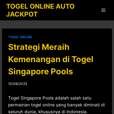
Skip
TOGEL ONLINE AUTO
to
JACKPOT
content
TOGEL ONLINE
Strategi Meraih
Kemenangan di Togel
Singapore Pools
10/08/2025
Togel Singapore Pools adalah salah satu
permainan togel online yang banyak diminati di
seluruh dunia, khususnya di Indonesia.