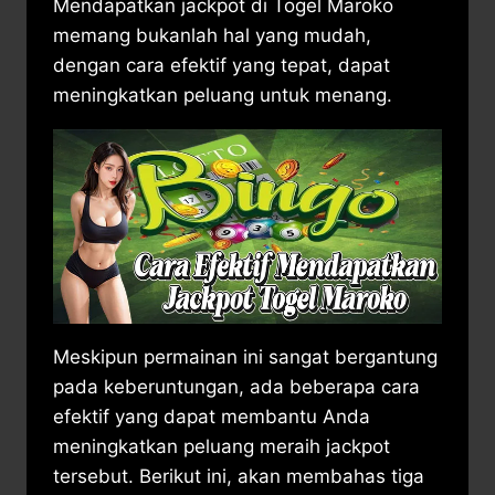
Mendapatkan jackpot di Togel Maroko
memang bukanlah hal yang mudah,
dengan cara efektif yang tepat, dapat
meningkatkan peluang untuk menang.
Meskipun permainan ini sangat bergantung
pada keberuntungan, ada beberapa cara
efektif yang dapat membantu Anda
meningkatkan peluang meraih jackpot
tersebut. Berikut ini, akan membahas tiga