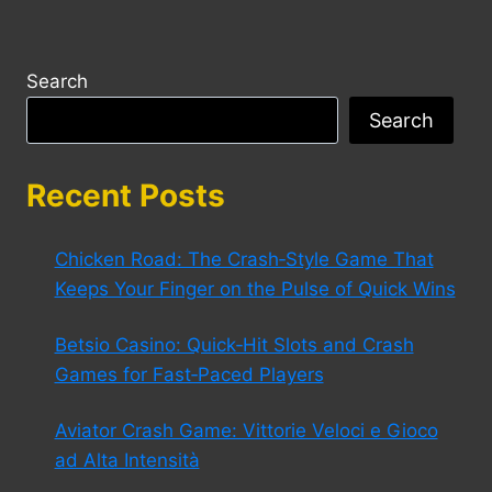
Search
Search
Recent Posts
Chicken Road: The Crash‑Style Game That
Keeps Your Finger on the Pulse of Quick Wins
Betsio Casino: Quick‑Hit Slots and Crash
Games for Fast‑Paced Players
Aviator Crash Game: Vittorie Veloci e Gioco
ad Alta Intensità