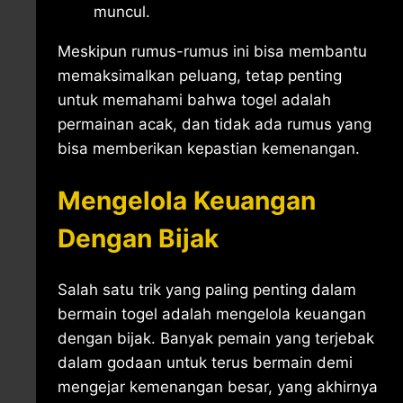
muncul.
Meskipun rumus-rumus ini bisa membantu
memaksimalkan peluang, tetap penting
untuk memahami bahwa togel adalah
permainan acak, dan tidak ada rumus yang
bisa memberikan kepastian kemenangan.
Mengelola Keuangan
Dengan Bijak
Salah satu trik yang paling penting dalam
bermain togel adalah mengelola keuangan
dengan bijak. Banyak pemain yang terjebak
dalam godaan untuk terus bermain demi
mengejar kemenangan besar, yang akhirnya