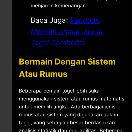
menjamin kemenangan.
Baca Juga:
Panduan
Memilih Angka Jitu di
Togel Cambodia
Bermain Dengan Sistem
Atau Rumus
Beberapa pemain togel lebih suka
menggunakan sistem atau rumus matematis
untuk memilih angka. Ada berbagai jenis
rumus atau sistem yang digunakan dalam
togel, yang sebagian besar berdasarkan
analisis statistik dan probabilitas. Beberapa