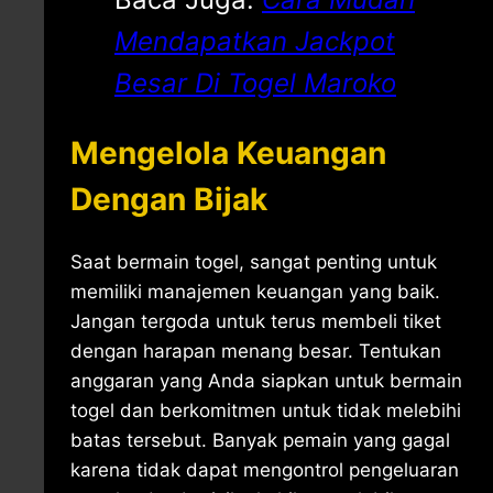
Mendapatkan Jackpot
Besar Di Togel Maroko
Mengelola Keuangan
Dengan Bijak
Saat bermain togel, sangat penting untuk
memiliki manajemen keuangan yang baik.
Jangan tergoda untuk terus membeli tiket
dengan harapan menang besar. Tentukan
anggaran yang Anda siapkan untuk bermain
togel dan berkomitmen untuk tidak melebihi
batas tersebut. Banyak pemain yang gagal
karena tidak dapat mengontrol pengeluaran