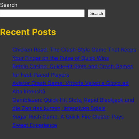
Search
Search
Recent Posts
Chicken Road: The Crash‑Style Game That Keeps
Your Finger on the Pulse of Quick Wins
Betsio Casino: Quick‑Hit Slots and Crash Games
for Fast‑Paced Players
Aviator Crash Game: Vittorie Veloci e Gioco ad
Alta Intensità
Gamblezen: Quick‑Hit Slots, Rapid Blackjack und
die Zen des kurzen, intensiven Spiels
Sugar Rush Game: A Quick‑Fire Cluster Pays
Sweet Experience