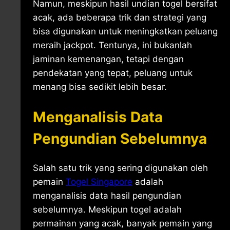
Namun, meskipun hasil undian togel bersifat
acak, ada beberapa trik dan strategi yang
bisa digunakan untuk meningkatkan peluang
meraih jackpot. Tentunya, ini bukanlah
jaminan kemenangan, tetapi dengan
pendekatan yang tepat, peluang untuk
menang bisa sedikit lebih besar.
Menganalisis Data
Pengundian Sebelumnya
Salah satu trik yang sering digunakan oleh
pemain
Togel Singapore
adalah
menganalisis data hasil pengundian
sebelumnya. Meskipun togel adalah
permainan yang acak, banyak pemain yang