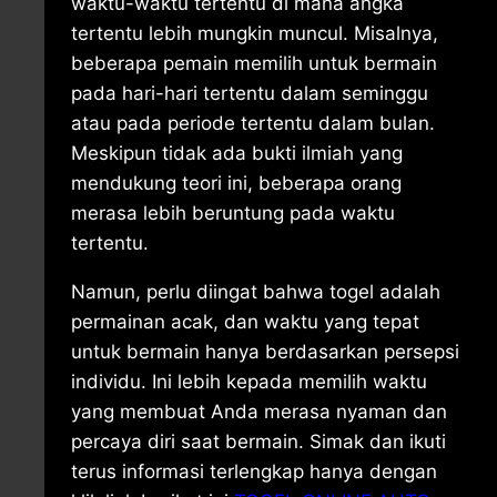
waktu-waktu tertentu di mana angka
tertentu lebih mungkin muncul. Misalnya,
beberapa pemain memilih untuk bermain
pada hari-hari tertentu dalam seminggu
atau pada periode tertentu dalam bulan.
Meskipun tidak ada bukti ilmiah yang
mendukung teori ini, beberapa orang
merasa lebih beruntung pada waktu
tertentu.
Namun, perlu diingat bahwa togel adalah
permainan acak, dan waktu yang tepat
untuk bermain hanya berdasarkan persepsi
individu. Ini lebih kepada memilih waktu
yang membuat Anda merasa nyaman dan
percaya diri saat bermain. Simak dan ikuti
terus informasi terlengkap hanya dengan