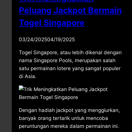
Peluang Jackpot Bermain
Togel Singapore
03/24/2025
04/19/2025
Togel Singapore, atau lebih dikenal dengan
nama Singapore Pools, merupakan salah
satu permainan lotere yang sangat populer
di Asia.
Dengan hadiah jackpot yang menggiurkan,
banyak orang tertarik untuk mencoba
peruntungan mereka dalam permainan ini.