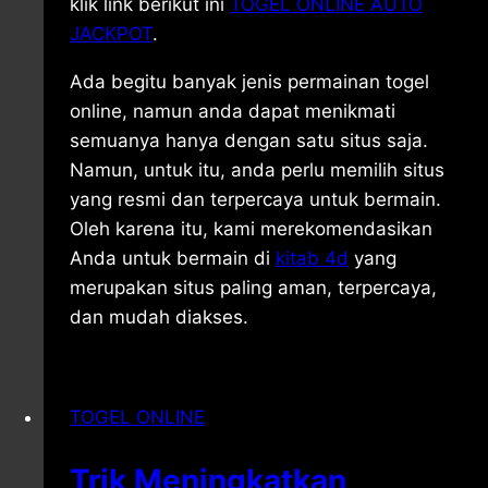
klik link berikut ini
TOGEL ONLINE AUTO
JACKPOT
.
Ada begitu banyak jenis permainan togel
online, namun anda dapat menikmati
semuanya hanya dengan satu situs saja.
Namun, untuk itu, anda perlu memilih situs
yang resmi dan terpercaya untuk bermain.
Oleh karena itu, kami merekomendasikan
Anda untuk bermain di
kitab 4d
yang
merupakan situs paling aman, terpercaya,
dan mudah diakses.
TOGEL ONLINE
Trik Meningkatkan