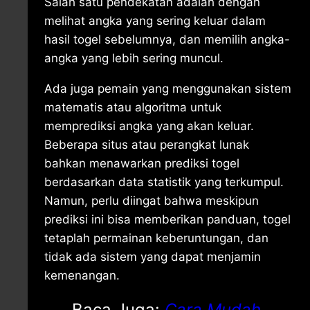
Salah satu pendekatan adalah dengan
melihat angka yang sering keluar dalam
hasil togel sebelumnya, dan memilih angka-
angka yang lebih sering muncul.
Ada juga pemain yang menggunakan sistem
matematis atau algoritma untuk
memprediksi angka yang akan keluar.
Beberapa situs atau perangkat lunak
bahkan menawarkan prediksi togel
berdasarkan data statistik yang terkumpul.
Namun, perlu diingat bahwa meskipun
prediksi ini bisa memberikan panduan, togel
tetaplah permainan keberuntungan, dan
tidak ada sistem yang dapat menjamin
kemenangan.
Baca Juga:
Cara Mudah