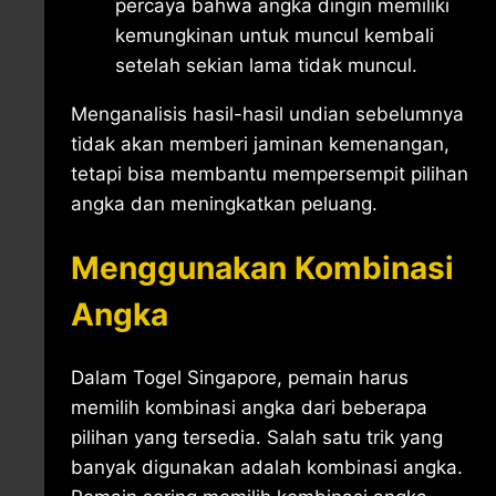
percaya bahwa angka dingin memiliki
kemungkinan untuk muncul kembali
setelah sekian lama tidak muncul.
Menganalisis hasil-hasil undian sebelumnya
tidak akan memberi jaminan kemenangan,
tetapi bisa membantu mempersempit pilihan
angka dan meningkatkan peluang.
Menggunakan Kombinasi
Angka
Dalam Togel Singapore, pemain harus
memilih kombinasi angka dari beberapa
pilihan yang tersedia. Salah satu trik yang
banyak digunakan adalah kombinasi angka.