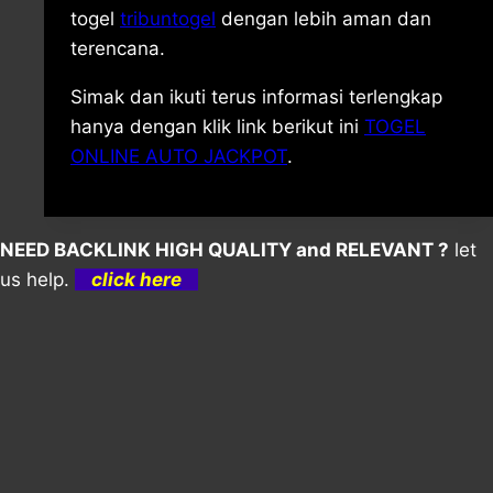
togel
tribuntogel
dengan lebih aman dan
terencana.
Simak dan ikuti terus informasi terlengkap
hanya dengan klik link berikut ini
TOGEL
ONLINE AUTO JACKPOT
.
NEED BACKLINK HIGH QUALITY and RELEVANT ?
let
us help.
click here