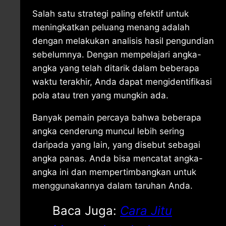
Salah satu strategi paling efektif untuk
meningkatkan peluang menang adalah
dengan melakukan analisis hasil pengundian
sebelumnya. Dengan mempelajari angka-
angka yang telah ditarik dalam beberapa
waktu terakhir, Anda dapat mengidentifikasi
pola atau tren yang mungkin ada.
Banyak pemain percaya bahwa beberapa
angka cenderung muncul lebih sering
daripada yang lain, yang disebut sebagai
angka panas. Anda bisa mencatat angka-
angka ini dan mempertimbangkan untuk
menggunakannya dalam taruhan Anda.
Baca Juga:
Cara Jitu