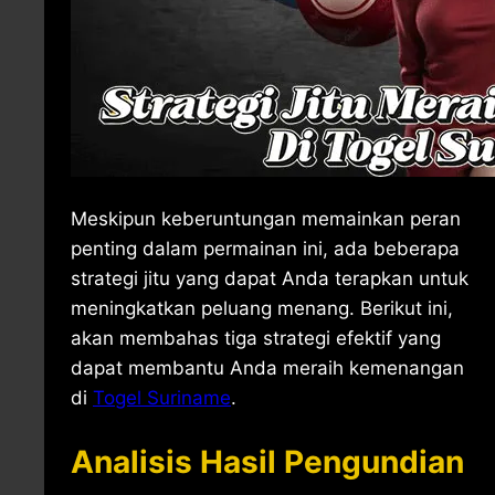
Meskipun keberuntungan memainkan peran
penting dalam permainan ini, ada beberapa
strategi jitu yang dapat Anda terapkan untuk
meningkatkan peluang menang. Berikut ini,
akan membahas tiga strategi efektif yang
dapat membantu Anda meraih kemenangan
di
Togel Suriname
.
Analisis Hasil Pengundian