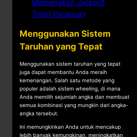
Memengkan Jackpot
Togel Paraguay
Menggunakan Sistem
Taruhan yang Tepat
Menggunakan sistem taruhan yang tepat
juga dapat membantu Anda meraih
kemenangan. Salah satu metode yang
populer adalah sistem wheeling, di mana
Anda memilih sejumlah angka dan membuat
semua kombinasi yang mungkin dari angka-
angka tersebut.
Ini memungkinkan Anda untuk mencakup
lebih banyak kemungkinan, meningkatkan