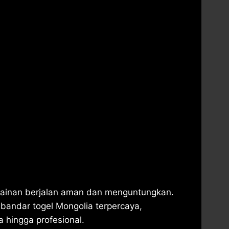
mainan berjalan aman dan menguntungkan.
ndar togel Mongolia terpercaya,
 hingga profesional.