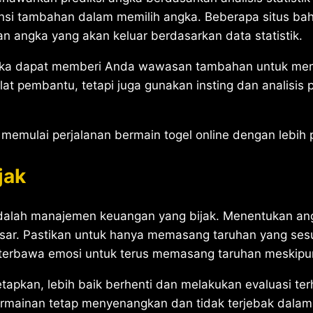
rensi tambahan dalam memilih angka. Beberapa situs b
 angka yang akan keluar berdasarkan data statistik.
 mereka dapat memberi Anda wawasan tambahan untuk m
at pembantu, tetapi juga gunakan insting dan analisis 
 memulai perjalanan bermain togel online dengan lebih p
jak
 adalah manajemen keuangan yang bijak. Menentukan a
esar. Pastikan untuk hanya memasang taruhan yang se
n terbawa emosi untuk terus memasang taruhan meskipu
tapkan, lebih baik berhenti dan melakukan evaluasi t
mainan tetap menyenangkan dan tidak terjebak dalam k