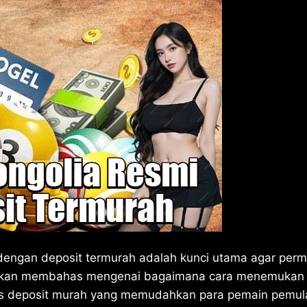
 dengan deposit termurah adalah kunci utama agar per
kan membahas mengenai bagaimana cara menemukan ba
ips deposit murah yang memudahkan para pemain pemula