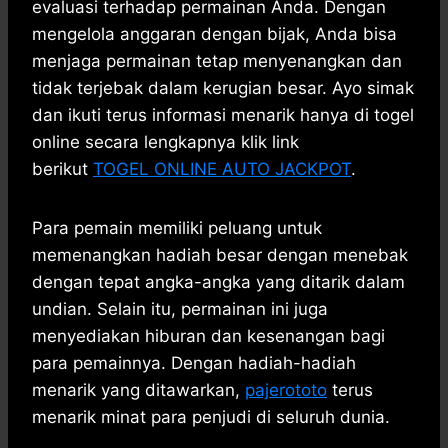
evaluasi terhadap permainan Anda. Dengan
mengelola anggaran dengan bijak, Anda bisa
menjaga permainan tetap menyenangkan dan
tidak terjebak dalam kerugian besar. Ayo simak
dan ikuti terus informasi menarik hanya di togel
online secara lengkapnya klik link
berikut
TOGEL ONLINE AUTO JACKPOT
.
Para pemain memiliki peluang untuk
memenangkan hadiah besar dengan menebak
dengan tepat angka-angka yang ditarik dalam
undian. Selain itu, permainan ini juga
menyediakan hiburan dan kesenangan bagi
para pemainnya. Dengan hadiah-hadiah
menarik yang ditawarkan,
pajerototo
terus
menarik minat para penjudi di seluruh dunia.