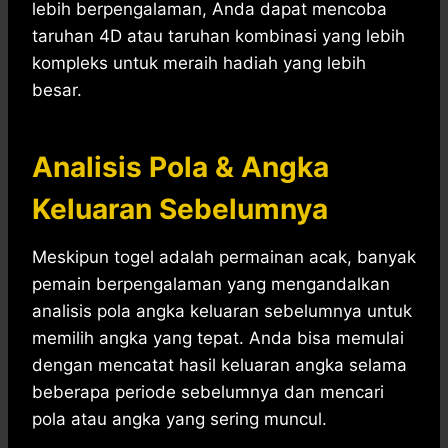
lebih berpengalaman, Anda dapat mencoba
taruhan 4D atau taruhan kombinasi yang lebih
kompleks untuk meraih hadiah yang lebih
besar.
Analisis Pola & Angka
Keluaran Sebelumnya
Meskipun togel adalah permainan acak, banyak
pemain berpengalaman yang mengandalkan
analisis pola angka keluaran sebelumnya untuk
memilih angka yang tepat. Anda bisa memulai
dengan mencatat hasil keluaran angka selama
beberapa periode sebelumnya dan mencari
pola atau angka yang sering muncul.