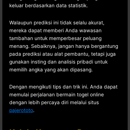
keluar berdasarkan data statistik.
Walaupun prediksi ini tidak selalu akurat,
mereka dapat memberi Anda wawasan
tambahan untuk memperbesar peluang
menang. Sebaiknya, jangan hanya bergantung
pada prediksi atau alat pembantu, tetapi juga
gunakan insting dan analisis pribadi untuk
memilih angka yang akan dipasang.
Dengan mengikuti tips dan trik ini. Anda dapat
memulai perjalanan bermain togel online
dengan lebih percaya diri melalui situs
pajerototo
.