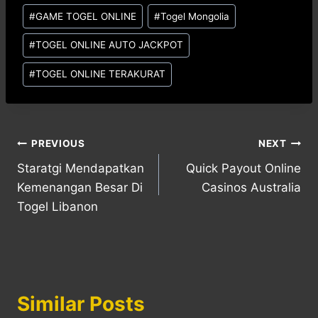
Post
#
GAME TOGEL ONLINE
#
Togel Mongolia
Tags:
#
TOGEL ONLINE AUTO JACKPOT
#
TOGEL ONLINE TERAKURAT
Post
PREVIOUS
NEXT
Staratgi Mendapatkan
Quick Payout Online
navigation
Kemenangan Besar Di
Casinos Australia
Togel Libanon
Similar Posts