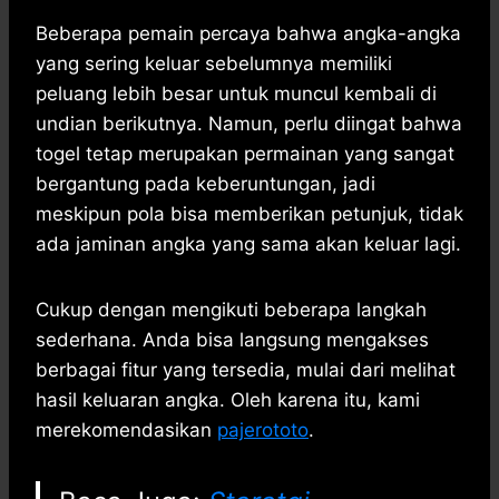
Beberapa pemain percaya bahwa angka-angka
yang sering keluar sebelumnya memiliki
peluang lebih besar untuk muncul kembali di
undian berikutnya. Namun, perlu diingat bahwa
togel tetap merupakan permainan yang sangat
bergantung pada keberuntungan, jadi
meskipun pola bisa memberikan petunjuk, tidak
ada jaminan angka yang sama akan keluar lagi.
Cukup dengan mengikuti beberapa langkah
sederhana. Anda bisa langsung mengakses
berbagai fitur yang tersedia, mulai dari melihat
hasil keluaran angka. Oleh karena itu, kami
merekomendasikan
pajerototo
.