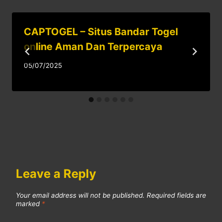
CAPTOGEL – Situs Bandar Togel
online Aman Dan Terpercaya
05/07/2025
Leave a Reply
Your email address will not be published.
Required fields are
marked
*