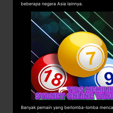
beberapa negara Asia lainnya.
Banyak pemain yang berlomba-lomba mencari 