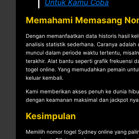
Untuk Kamu Coba
Memahami Memasang Nom
Dengan memanfaatkan data historis hasil ke
analisis statistik sederhana. Caranya adala
muncul dalam periode waktu tertentu, misalny
terakhir. Alat bantu seperti grafik frekuensi
togel online. Yang memudahkan pemain untu
keluar kembali.
Kami memberikan akses penuh ke dunia hibura
dengan keamanan maksimal dan jackpot nya
Kesimpulan
Memilih nomor togel Sydney online yang pali