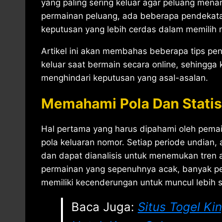
yang paling sering keluar agar peluang mena
permainan peluang, ada beberapa pendekat
keputusan yang lebih cerdas dalam memilih 
Artikel ini akan membahas beberapa tips pen
keluar saat bermain secara online, sehingg
menghindari keputusan yang asal-asalan.
Memahami Pola Dan Statis
Hal pertama yang harus dipahami oleh pema
pola keluaran nomor. Setiap periode undian,
dan dapat dianalisis untuk menemukan tren a
permainan yang sepenuhnya acak, banyak p
memiliki kecenderungan untuk muncul lebih s
Baca Juga:
Situs Togel K