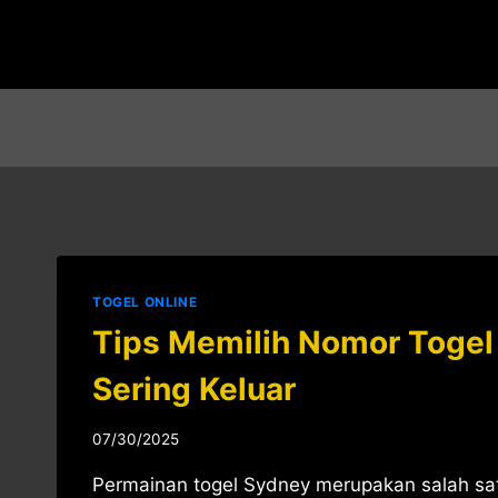
Skip
to
content
TOGEL ONLINE
Tips Memilih Nomor Togel
Sering Keluar
07/30/2025
Permainan togel Sydney merupakan salah satu