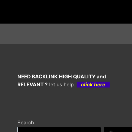
NEED BACKLINK HIGH QUALITY and
RELEVANT ?
let us help.
click here
Search