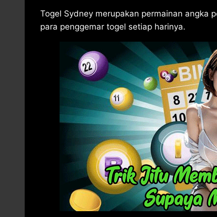
Togel Sydney merupakan permainan angka po
para penggemar togel setiap harinya.