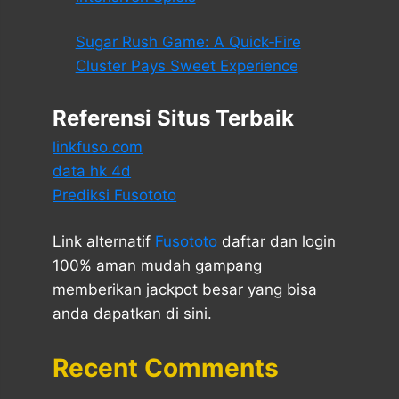
Sugar Rush Game: A Quick‑Fire
Cluster Pays Sweet Experience
Referensi Situs Terbaik
linkfuso.com
data hk 4d
Prediksi Fusototo
Link alternatif
Fusototo
daftar dan login
100% aman mudah gampang
memberikan jackpot besar yang bisa
anda dapatkan di sini.
Recent Comments