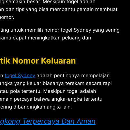
ng semakin besar. Meskipun togel adalah
an dan tips yang bisa membantu pemain membuat
nomor.
ting untuk memilih nomor togel Sydney yang sering
a kamu dapat meningkatkan peluang dan
tik Nomor Keluaran
in
togel Sydney
adalah pentingnya mempelajari
 angka yang keluar biasanya terekam secara rapi
tau pola tertentu. Meskipun togel adalah
emain percaya bahwa angka-angka tertentu
ering dibandingkan angka lain.
ingkong Terpercaya Dan Aman