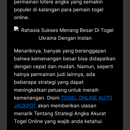
permainan lotere angka yang semakin
populer di kalangan para pemain togel
online.
Menariknya, banyak yang beranggapan
bahwa kemenangan besar bisa didapatkan
dengan cepat dan mudah. Namun, seperti
halnya permainan judi lainnya, ada
beberapa strategi yang dapat
meningkatkan peluang untuk meraih
kemenangan. Disini
TOGEL ONLINE AUTO
JACKPOT
akan memberikan ulasan
menarik Tentang Strategi Angka Akurat
Togel Online yang wajib anda ketahui.