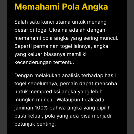
Memahami Pola Angka
Salah satu kunci utama untuk menang
besar di togel Ukraina adalah dengan
memahami pola angka yang sering muncul.
Seperti permainan togel lainnya, angka
yang keluar biasanya memiliki
kecenderungan tertentu.
Dengan melakukan analisis terhadap hasil
togel sebelumnya, pemain dapat mencoba
untuk memprediksi angka yang lebih
mungkin muncul. Walaupun tidak ada
jaminan 100% bahwa angka yang dipilih
pasti keluar, pola yang ada bisa menjadi
petunjuk penting.