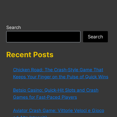
Search
Search
Recent Posts
Chicken Road: The Crash‑Style Game That
Keeps Your Finger on the Pulse of Quick Wins
Betsio Casino: Quick‑Hit Slots and Crash
Games for Fast‑Paced Players
Aviator Crash Game: Vittorie Veloci e Gioco