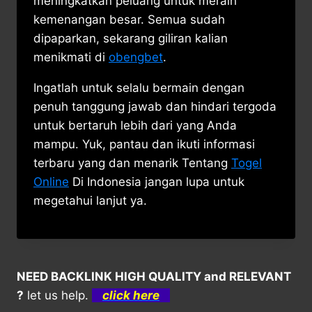
meningkatkan peluang untuk meraih
kemenangan besar. Semua sudah
dipaparkan, sekarang giliran kalian
menikmati di
obengbet
.
Ingatlah untuk selalu bermain dengan
penuh tanggung jawab dan hindari tergoda
untuk bertaruh lebih dari yang Anda
mampu. Yuk, pantau dan ikuti informasi
terbaru yang dan menarik Tentang
Togel
Online
Di Indonesia jangan lupa untuk
megetahui lanjut ya.
NEED BACKLINK HIGH QUALITY and RELEVANT
?
let us help.
click here