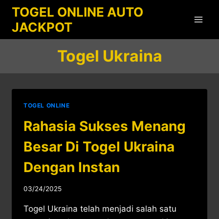
Skip
TOGEL ONLINE AUTO
to
JACKPOT
content
Togel Ukraina
TOGEL ONLINE
Rahasia Sukses Menang
Besar Di Togel Ukraina
Dengan Instan
03/24/2025
Togel Ukraina telah menjadi salah satu