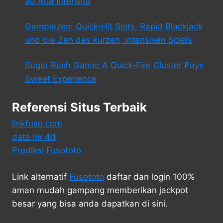
ad Alta Intensità
Gamblezen: Quick‑Hit Slots, Rapid Blackjack
und die Zen des kurzen, intensiven Spiels
Sugar Rush Game: A Quick‑Fire Cluster Pays
Sweet Experience
Referensi Situs Terbaik
linkfuso.com
data hk 4d
Prediksi Fusototo
Link alternatif
Fusototo
daftar dan login 100%
aman mudah gampang memberikan jackpot
besar yang bisa anda dapatkan di sini.