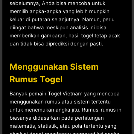
sebelumnya, Anda bisa mencoba untuk
memilih angka-angka yang lebih mungkin
keluar di putaran selanjutnya. Namun, perlu
diingat bahwa meskipun analisis ini bisa
memberikan gambaran, hasil togel tetap acak
dan tidak bisa diprediksi dengan pasti.
Menggunakan Sistem
Rumus Togel
Banyak pemain Togel Vietnam yang mencoba
menggunakan rumus atau sistem tertentu
untuk menemukan angka jitu. Rumus-rumus ini
biasanya didasarkan pada perhitungan
matematis, statistik, atau pola tertentu yang
diyakini dapat membantu memprediksi angka