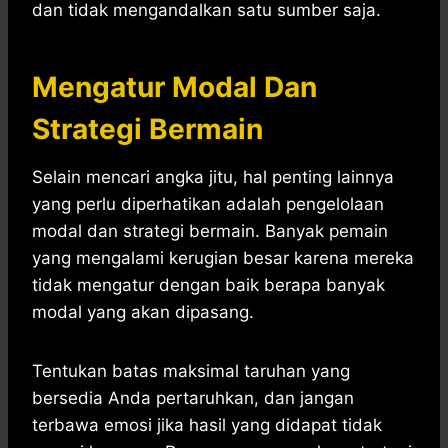
dan tidak mengandalkan satu sumber saja.
Mengatur Modal Dan
Strategi Bermain
Selain mencari angka jitu, hal penting lainnya
yang perlu diperhatikan adalah pengelolaan
modal dan strategi bermain. Banyak pemain
yang mengalami kerugian besar karena mereka
tidak mengatur dengan baik berapa banyak
modal yang akan dipasang.
Tentukan batas maksimal taruhan yang
bersedia Anda pertaruhkan, dan jangan
terbawa emosi jika hasil yang didapat tidak