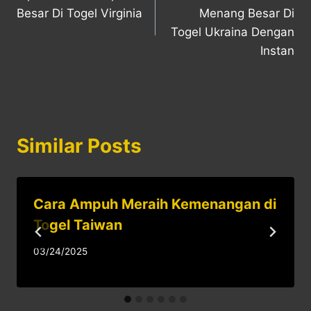
navigation
Besar Di Togel Virginia
Menang Besar Di
Togel Ukraina Dengan
Instan
Similar Posts
Cara Ampuh Meraih Kemenangan di
Togel Taiwan
03/24/2025