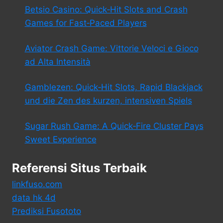
Betsio Casino: Quick‑Hit Slots and Crash
Games for Fast‑Paced Players
Aviator Crash Game: Vittorie Veloci e Gioco
ad Alta Intensità
Gamblezen: Quick‑Hit Slots, Rapid Blackjack
und die Zen des kurzen, intensiven Spiels
Sugar Rush Game: A Quick‑Fire Cluster Pays
Sweet Experience
Referensi Situs Terbaik
linkfuso.com
data hk 4d
Prediksi Fusototo