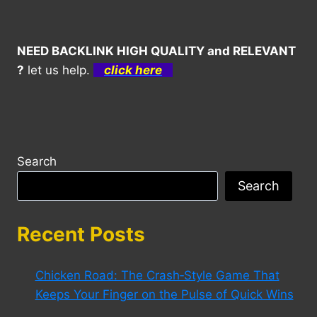
NEED BACKLINK HIGH QUALITY and RELEVANT
?
let us help.
click here
Search
Search
Recent Posts
Chicken Road: The Crash‑Style Game That
Keeps Your Finger on the Pulse of Quick Wins