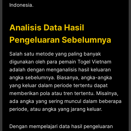
Indonesia.
Analisis Data Hasil
Pengeluaran Sebelumnya
Salah satu metode yang paling banyak
digunakan oleh para pemain Togel Vietnam
adalah dengan menganalisis hasil keluaran
angka sebelumnya. Biasanya, angka-angka
yang keluar dalam periode tertentu dapat
memberikan pola atau tren tertentu. Misalnya,
ada angka yang sering muncul dalam beberapa
periode, atau angka yang jarang keluar.
Dengan mempelajari data hasil pengeluaran