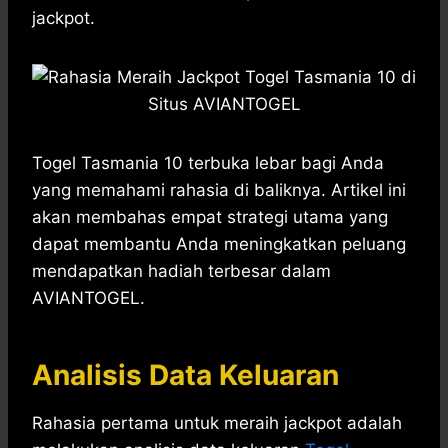
jackpot.
Togel Tasmania 10 terbuka lebar bagi Anda
yang memahami rahasia di baliknya. Artikel ini
akan membahas empat strategi utama yang
dapat membantu Anda meningkatkan peluang
mendapatkan hadiah terbesar dalam
AVIANTOGEL.
Analisis Data Keluaran
Rahasia pertama untuk meraih jackpot adalah