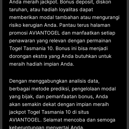
Anda meraih jackpot. Bonus deposit, diskon
taruhan, atau hadiah loyalitas dapat
memberikan modal tambahan atau mengurangi
risiko kerugian Anda. Pantau terus halaman
promosi AVIANTOGEL dan manfaatkan setiap
penawaran yang relevan dengan permainan
Togel Tasmania 10. Bonus ini bisa menjadi
dorongan ekstra yang Anda butuhkan untuk
meraih hadiah impian Anda.
Dengan menggabungkan analisis data,
berbagai metode prediksi, pengelolaan modal
yang bijak, dan pemanfaatan bonus, Anda
akan semakin dekat dengan impian meraih
jackpot Togel Tasmania 10 di situs
AVIANTOGEL. Selamat mencoba dan semoga
keberuntungan menyertai Anda.