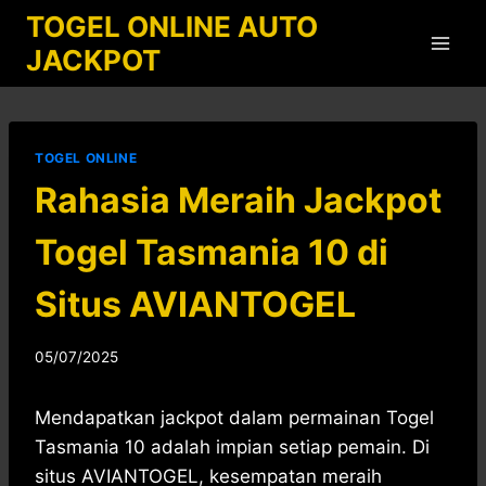
Skip
TOGEL ONLINE AUTO
to
JACKPOT
content
TOGEL ONLINE
Rahasia Meraih Jackpot
Togel Tasmania 10 di
Situs AVIANTOGEL
05/07/2025
Mendapatkan jackpot dalam permainan Togel
Tasmania 10 adalah impian setiap pemain. Di
situs AVIANTOGEL, kesempatan meraih