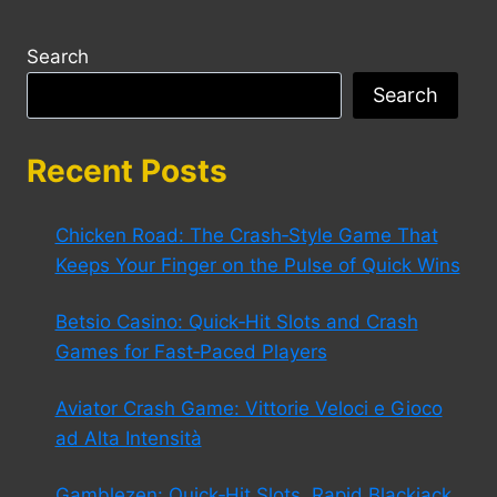
Search
Search
Recent Posts
Chicken Road: The Crash‑Style Game That
Keeps Your Finger on the Pulse of Quick Wins
Betsio Casino: Quick‑Hit Slots and Crash
Games for Fast‑Paced Players
Aviator Crash Game: Vittorie Veloci e Gioco
ad Alta Intensità
Gamblezen: Quick‑Hit Slots, Rapid Blackjack