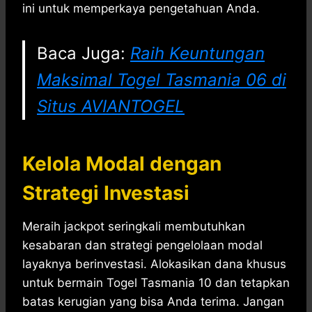
ini untuk memperkaya pengetahuan Anda.
Baca Juga:
Raih Keuntungan
Maksimal Togel Tasmania 06 di
Situs AVIANTOGEL
Kelola Modal dengan
Strategi Investasi
Meraih jackpot seringkali membutuhkan
kesabaran dan strategi pengelolaan modal
layaknya berinvestasi. Alokasikan dana khusus
untuk bermain Togel Tasmania 10 dan tetapkan
batas kerugian yang bisa Anda terima. Jangan