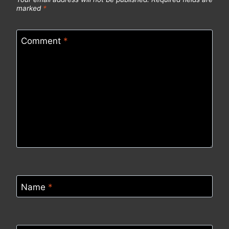
marked
*
Comment
*
Name
*