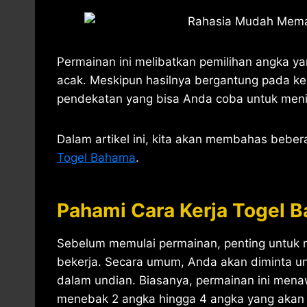
Permainan ini melibatkan pemilihan angka y
acak. Meskipun hasilnya bergantung pada ke
pendekatan yang bisa Anda coba untuk men
Dalam artikel ini, kita akan membahas beb
Togel Bahama
.
Pahami Cara Kerja Togel 
Sebelum memulai permainan, penting untu
bekerja. Secara umum, Anda akan diminta 
dalam undian. Biasanya, permainan ini menaw
menebak 2 angka hingga 4 angka yang akan 