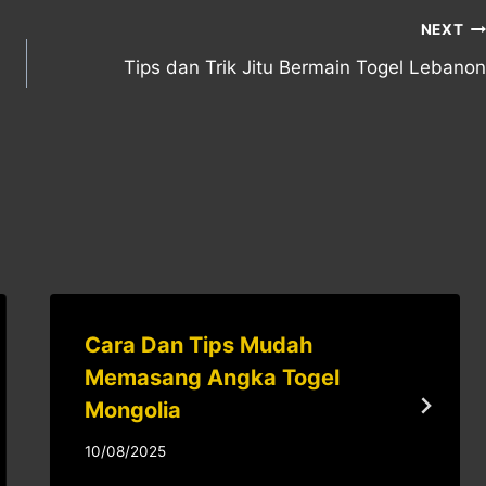
NEXT
Tips dan Trik Jitu Bermain Togel Lebanon
Cara Dan Tips Mudah
Memasang Angka Togel
Mongolia
10/08/2025