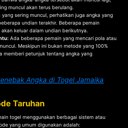
ng muncul akan terus berulang.
 yang sering muncul, perhatikan juga angka yang
beberapa undian terakhir. Beberapa pemain
akan keluar dalam undian berikutnya.
ntu:
Ada beberapa pemain yang mencari pola atau
 muncul. Meskipun ini bukan metode yang 100%
isa memberi petunjuk tentang angka yang
nebak Angka di Togel Jamaika
ode Taruhan
emain togel menggunakan berbagai sistem atau
ode yang umum digunakan adalah: