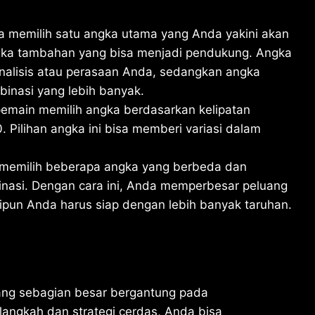
a memilih satu angka utama yang Anda yakini akan
gka tambahan yang bisa menjadi pendukung. Angka
 analisis atau perasaan Anda, sedangkan angka
binasi yang lebih banyak.
emain memilih angka berdasarkan kelipatan
10. Pilihan angka ini bisa memberi variasi dalam
memilih beberapa angka yang berbeda dan
asi. Dengan cara ini, Anda memperbesar peluang
un Anda harus siap dengan lebih banyak taruhan.
ang sebagian besar bergantung pada
angkah dan strategi cerdas, Anda bisa