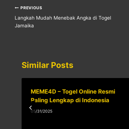
Post
PREVIOUS
Langkah Mudah Menebak Angka di Togel
navigation
Jamaika
Similar Posts
MEME4D – Togel Online Resmi
Paling Lengkap di Indonesia
05/31/2025