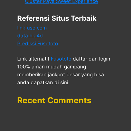
Cluster Pays Sweet Experience
Referensi Situs Terbaik
linkfuso.com
data hk 4d
Prediksi Fusototo
Link alternatif
Fusototo
daftar dan login
100% aman mudah gampang
memberikan jackpot besar yang bisa
anda dapatkan di sini.
Recent Comments