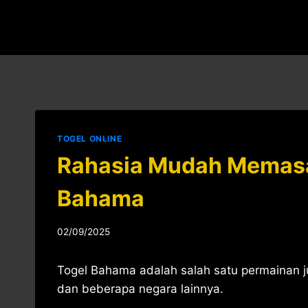
Skip
to
content
TOGEL ONLINE
Rahasia Mudah Memasa
Bahama
02/09/2025
Togel Bahama adalah salah satu permainan j
dan beberapa negara lainnya.