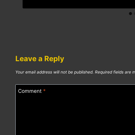
Leave a Reply
Your email address will not be published.
Required fields are
Comment
*