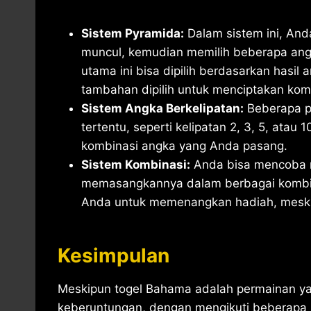
Sistem Pyramida:
Dalam sistem ini, And
muncul, kemudian memilih beberapa an
utama ini bisa dipilih berdasarkan hasil
tambahan dipilih untuk menciptakan kom
Sistem Angka Berkelipatan:
Beberapa p
tertentu, seperti kelipatan 2, 3, 5, atau 
kombinasi angka yang Anda pasang.
Sistem Kombinasi:
Anda bisa mencoba 
memasangkannya dalam berbagai kombin
Anda untuk memenangkan hadiah, meskip
Kesimpulan
Meskipun togel Bahama adalah permainan y
keberuntungan, dengan mengikuti beberapa l