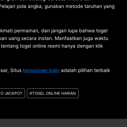
elajari pola angka, gunakan metode taruhan yang
.
ikmati permainan, dan jangan lupa bahwa togel
lkan uang secara instan. Manfaatkan juga waktu
tentang togel online resmi hanya dengan klik
sar, Situs
berastogel login
adalah pilihan terbaik
TO JACKPOT
#
TOGEL ONLINE HARIAN