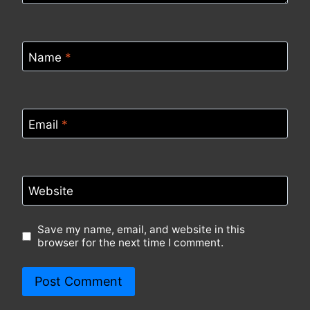
Name
*
Email
*
Website
Save my name, email, and website in this
browser for the next time I comment.