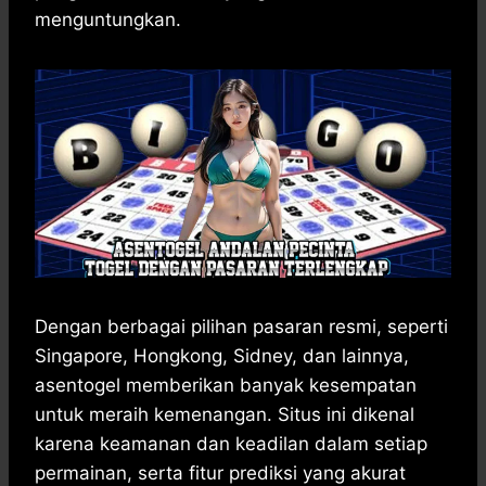
menguntungkan.
Dengan berbagai pilihan pasaran resmi, seperti
Singapore, Hongkong, Sidney, dan lainnya,
asentogel memberikan banyak kesempatan
untuk meraih kemenangan. Situs ini dikenal
karena keamanan dan keadilan dalam setiap
permainan, serta fitur prediksi yang akurat