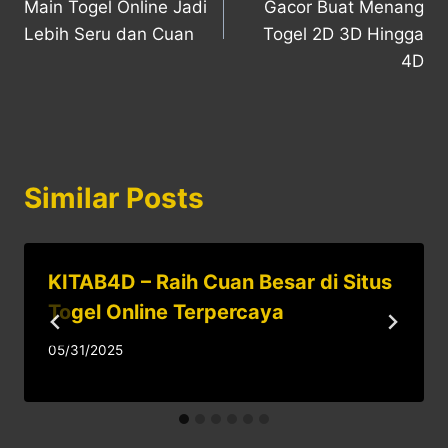
Main Togel Online Jadi
Gacor Buat Menang
Lebih Seru dan Cuan
Togel 2D 3D Hingga
4D
Similar Posts
KITAB4D – Raih Cuan Besar di Situs
Togel Online Terpercaya
05/31/2025