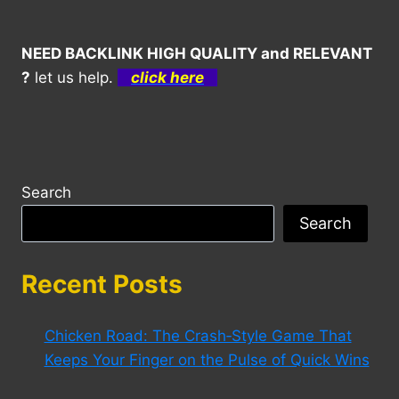
NEED BACKLINK HIGH QUALITY and RELEVANT
?
let us help.
click here
Search
Search
Recent Posts
Chicken Road: The Crash‑Style Game That
Keeps Your Finger on the Pulse of Quick Wins