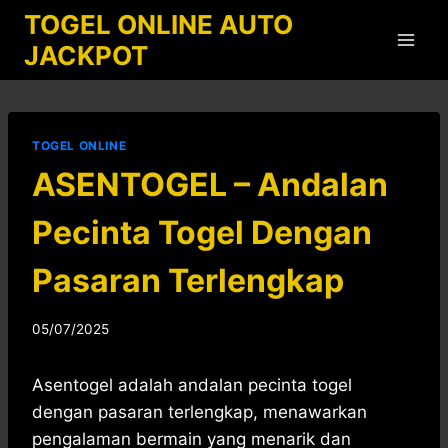
Skip
TOGEL ONLINE AUTO
to
JACKPOT
content
TOGEL ONLINE
ASENTOGEL – Andalan
Pecinta Togel Dengan
Pasaran Terlengkap
05/07/2025
Asentogel adalah andalan pecinta togel
dengan pasaran terlengkap, menawarkan
pengalaman bermain yang menarik dan